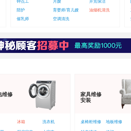
钟点工
月嫂
开荒保洁
陪护
育婴师/育儿嫂
油烟机清洗
催乳师
空调清洗
电维修
家具维修
安装
冰箱
洗衣机
桌椅柜维修
地板维修