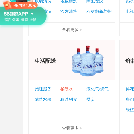
玻璃清洗
地毯清洗
除虫除蚁
热水
高空清洗
沙发清洗
石材翻新养护
电视
查看更多
生活配送
鲜
跑腿服务
桶装水
液化气/煤气
鲜花
蔬菜水果
粮油副食
煤炭
多肉
绿植
查看更多