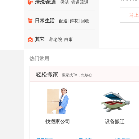
保洁
管道疏通
清洗/疏通
马上
配送
鲜花
回收
日常生活
养老院
白事
其它
热门常用
轻松搬家
搬家找TA，您放心
找搬家公司
设备搬迁