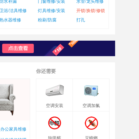
防水补漏
门窗维修/安装
水管/龙头维修
卫浴/洁具维修
灯具维修/安装
开锁/换锁/修锁
热水器维修
粉刷/防腐
打孔
你还需要
空调安装
空调加氟
办公家具维修
除甲醛
灭蟑螂