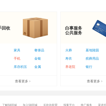
手回收
白事服务
公共服务
家具
奢侈品
火葬
墓地陵园
手机
金银
寿衣
殡葬用品
库存积压
金属
养老院
银行
查看更多
查看更多
了解58同城
|
加入58同城
|
反欺诈联盟
|
报案平台
|
推广服务
|
渠道