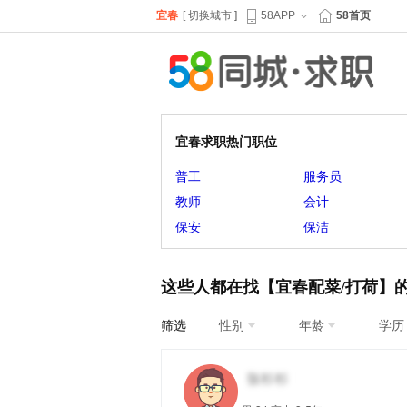
宜春
[
切换城市
]
58APP
58首页
宜春求职热门职位
普工
服务员
教师
会计
保安
保洁
这些人都在找【宜春配菜/打荷】
筛选
性别
年龄
学历