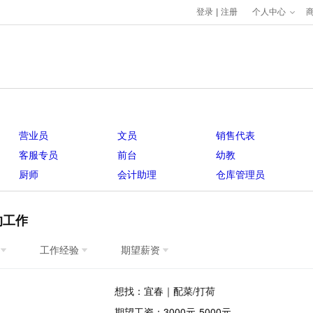
登录
|
注册
个人中心
营业员
文员
销售代表
客服专员
前台
幼教
厨师
会计助理
仓库管理员
的工作
工作经验
期望薪资
想找：宜春｜配菜/打荷
期望工资：3000元-5000元